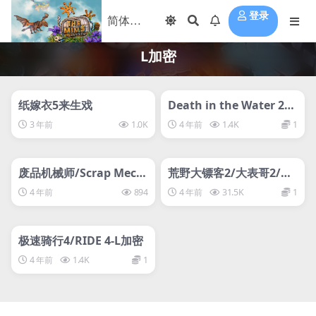
登录
L加密
管理发布
HOT
管理发布
HOT
离线游戏平台别问
svip专属
纸嫁衣5来生戏
Death in the Water 2
死在水中2
3 年前
1.0K
4 年前
1.4K
1
管理发布
HOT
管理发布
HOT
svip专属
svip专属
废品机械师/Scrap Mech
荒野大镖客2/大表哥2/救
anic-l=L加密
赎终极版/Red Dead Red
4 年前
894
4 年前
31.5K
1
emption 2: Ultimate Ed
管理发布
HOT
ition-L加密
svip专属
极速骑行4/RIDE 4-L加密
4 年前
1.4K
1