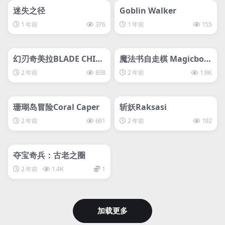
svip专属
离线游戏平台别问
迷失之径
Goblin Walker
1 年前
376
1 年前
155
管理发布
HOT
管理发布
HOT
svip专属
svip专属
幻刃奇美拉BLADE CHIM
魔法书自走棋 Magicboo
ERA
k AutoBattler
2 年前
838
2 年前
1.9K
管理发布
HOT
管理发布
HOT
svip专属
离线游戏平台别问
珊瑚岛冒险Coral Caper
斩妖Raksasi
2 年前
691
2 年前
192
管理发布
HOT
svip专属
夺宝奇兵：古老之圈
2 年前
1.4K
1
加载更多