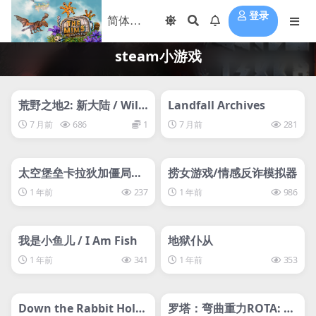
登录
steam小游戏
管理发布
HOT
管理发布
HOT
svip专属
svip专属
荒野之地2: 新大陆 / Wild
Landfall Archives
Terra 2: New Lands
7 月前
686
1
7 月前
281
管理发布
HOT
管理发布
HOT
svip专属
svip专属
太空堡垒卡拉狄加僵局Ba
捞女游戏/情感反诈模拟器
ttlestar Galactica Dead
1 年前
237
1 年前
986
lock
管理发布
HOT
管理发布
HOT
svip专属
svip专属
我是小鱼儿 / I Am Fish
地狱仆从
1 年前
341
1 年前
353
管理发布
HOT
管理发布
HOT
svip专属
svip专属
Down the Rabbit Hole
罗塔：弯曲重力ROTA: Be