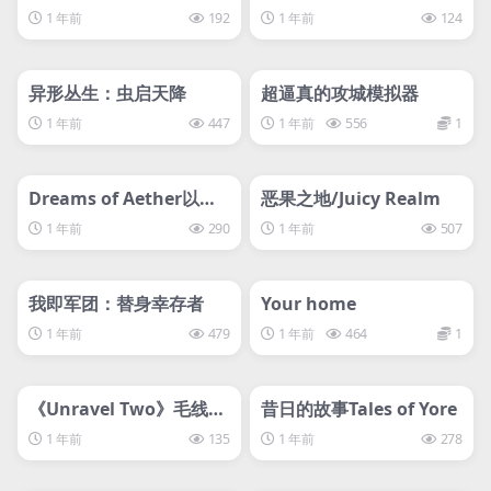
Flattened掉进兔子洞
nd Gravity
1 年前
192
1 年前
124
管理发布
HOT
管理发布
HOT
svip专属
svip专属
异形丛生：虫启天降
超逼真的攻城模拟器
1 年前
447
1 年前
556
1
管理发布
HOT
管理发布
HOT
svip专属
svip专属
Dreams of Aether以太
恶果之地/Juicy Realm
之梦
1 年前
290
1 年前
507
管理发布
HOT
管理发布
HOT
svip专属
svip专属
我即军团：替身幸存者
Your home
1 年前
479
1 年前
464
1
管理发布
HOT
管理发布
HOT
svip专属
svip专属
《Unravel Two》毛线精
昔日的故事Tales of Yore
灵2
1 年前
135
1 年前
278
管理发布
HOT
管理发布
HOT