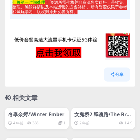
们将第一时间处理
！ 资源所需价格并非资源售卖价格，是收集、
整理、编辑详情以及本站运营的适当补贴， 所有资源仅限于参考
和试玩学习，版权归原开发者所有。
分享
相关文章
管理发布
HOT
管理发布
HOT
svip专属
svip专属
冬季余烬/Winter Ember
女鬼桥2 释魂路/The Brid
ge Curse 2: The Extrica
4 年前
388
1
2 年前
1.4K
tion女鬼桥二（
管理发布
HOT
管理发布
HOT