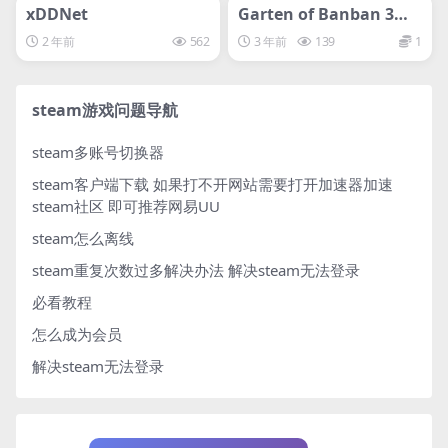
svip专属
svip专属
xDDNet
Garten of Banban 3班
班花园3
2 年前
562
3 年前
139
1
steam游戏问题导航
steam多账号切换器
steam客户端下载
如果打不开网站需要打开加速器加速
steam社区 即可推荐网易UU
steam怎么离线
steam重复次数过多解决办法
解决steam无法登录
必看教程
怎么成为会员
解决steam无法登录