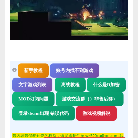
新手教程
账号内找不到游戏
文字游戏列表
离线教程
什么是D加密
MOD订阅问题
游戏交流群（）非售后群）
登录steam出现 错误代码
游戏视频解说
若内容若侵
犯到您的权益，请发送邮件至 wz520cu@qq.com 我