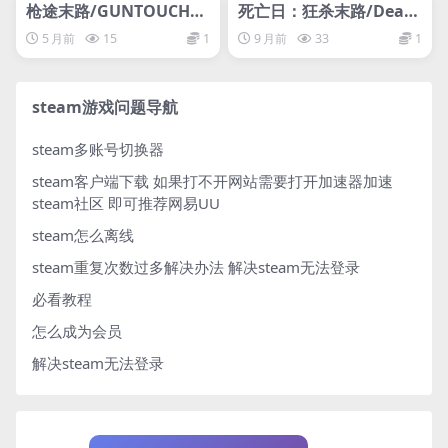
网盘下载游戏
网盘下载游戏
枪途末路/GUNTOUCHA
死亡日：狂杀末路/Deadl
BLES
y Days: Roadtrip
5 月前
15
1
9 月前
33
1
steam游戏问题导航
steam多账号切换器
steam客户端下载
如果打不开网站需要打开加速器加速
steam社区 即可推荐网易UU
steam怎么离线
steam重复次数过多解决办法
解决steam无法登录
必看教程
怎么成为会员
解决steam无法登录