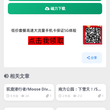
磁力下载
分享
相关文章
管理发布
HOT
管理发布
HOT
网盘下载游戏
支持网络联机
驼鹿潜行者/Moose Dive
南方公园：下雪天！/SO
r
UTH PARK: SNOW DA
9 月前
24
1
2 年前
212
1
Y!/支持网络联机
管理发布
HOT
管理发布
HOT