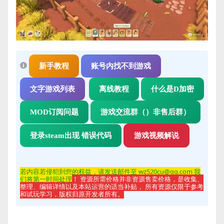
新手教程
账号内找不到游戏
文字游戏列表
离线教程
什么是D加密
MOD订阅问题
游戏交流群（）非售后群）
登录steam出现 错误代码
游戏视频解说
若内容若侵
犯到您的权益，请发送邮件至 wz520cu@qq.com 我
们将第一时间处理
！ 资源所需价格并非资源售卖价格，是收集、
整理、编辑详情以及本站运营的适当补贴， 所有资源仅限于参考
和试玩学习，版权归原开发者所有。