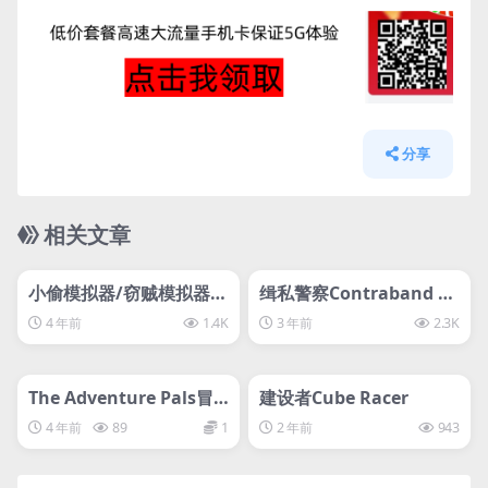
分享
相关文章
管理发布
HOT
管理发布
HOT
svip专属
svip专属
小偷模拟器/窃贼模拟器/
缉私警察Contraband Po
盗贼模拟/Thief Simulat
lice
4 年前
1.4K
3 年前
2.3K
orThief Simulator 2: Pr
管理发布
ologue小偷模拟器2
HOT
管理发布
HOT
svip专属
svip专属
The Adventure Pals冒
建设者Cube Racer
险伙伴
4 年前
89
1
2 年前
943