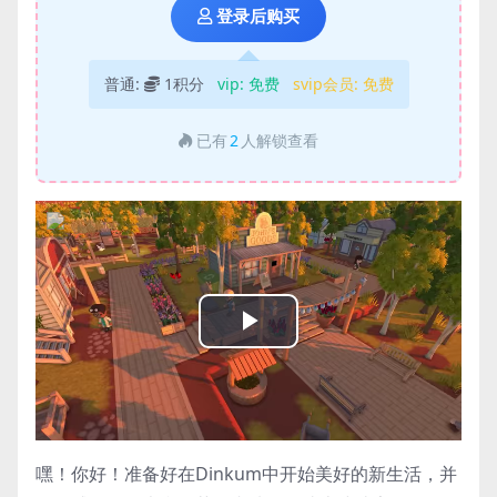
登录后购买
普通:
1积分
vip:
免费
svip会员:
免费
已有
2
人解锁查看
Play
Video
嘿！你好！准备好在Dinkum中开始美好的新生活，并