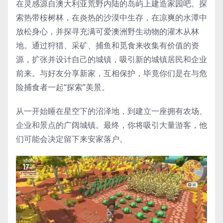
在灵感源自澳大利亚荒野内陆的岛屿上建造家园吧。探
索热带桉树林，在炎热的沙漠中生存，在凉爽的水潭中
放松身心，并探寻充满可爱澳洲野生动物的灌木从林
地。通过狩猎、采矿、捕鱼和觅食来收集有价值的资
源，扩张并设计自己的城镇，吸引新的城镇居民和企业
前来。与好友分享新家，互相保护，毕竟你们是在与危
险捕食者一起“探索”美景。
从一开始睡在星空下的沼泽地，到建立一座拥有农场、
企业和景点的广阔城镇。最终，你将吸引大量游客，他
们可能会决定留下来安家落户。