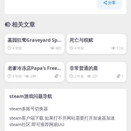
分享
相关文章
管理发布
HOT
管理发布
HOT
svip专属
svip专属
墓园狂骛Graveyard Spri
死亡与税赋
nt
4 年前
495
4 年前
1.1K
管理发布
HOT
管理发布
HOT
svip专属
svip专属
老爹冷冻店Papa’s Freez
非常普通的鹿
eria Deluxe
3 年前
299
1
2 年前
227
1
steam游戏问题导航
steam多账号切换器
steam客户端下载
如果打不开网站需要打开加速器加速
steam社区 即可推荐网易UU