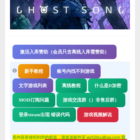
激活入库赞助（会员只含离线入库需赞助）
新手教程
账号内找不到游戏
文字游戏列表
离线教程
什么是D加密
MOD订阅问题
游戏交流群（）非售后群）
登录steam出现 错误代码
游戏视频解说
若内容若侵
犯到您的权益，请发送邮件至 wz520cu@qq.com 我