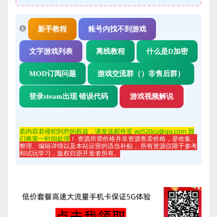
新手教程
账号内找不到游戏
文字游戏列表
离线教程
什么是D加密
MOD订阅问题
游戏交流群（）非售后群）
登录steam出现 错误代码
游戏视频解说
若内容若侵
犯到您的权益，请发送邮件至 wz520cu@qq.com 我
们将第一时间处理
！ 资源所需价格并非资源售卖价格，是收集、
整理、编辑详情以及本站运营的适当补贴， 所有资源仅限于参考
和试玩学习，版权归原开发者所有。