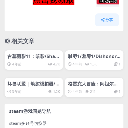
分享
相关文章
管理发布
HOT
管理发布
HOT
svip专属
svip专属
古墓丽影11：暗影/Shad
耻辱1/羞辱1/Dishonore
ow of the Tomb Raider
d
4 年前
4.7K
4 年前
1.3K
1
古墓丽影暗影
管理发布
HOT
管理发布
HOT
svip专属
svip专属
坏兽联盟 | 劫掠模拟器/Fi
格雷克大冒险：阿祖尔的
lthy Animals | Heist Si
回忆/Greak: Memories
3 年前
1.2K
4 年前
211
1
mulator Playtest
of Azur
steam游戏问题导航
steam多账号切换器