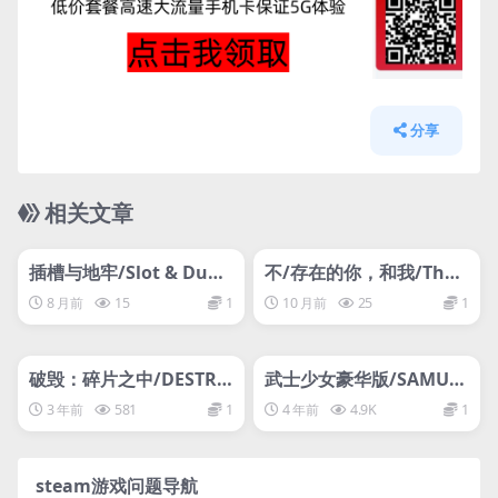
分享
相关文章
管理发布
HOT
管理发布
HOT
网盘下载游戏
网盘下载游戏
插槽与地牢/Slot & Dung
不/存在的你，和我/The
eons
NOexistenceN of you A
8 月前
15
1
10 月前
25
1
ND me
管理发布
HOT
管理发布
HOT
网盘下载游戏
网盘下载游戏
破毁：碎片之中/DESTRU
武士少女豪华版/SAMUR
CTURE: Among Debris
AI MAIDEN DELUXE EDI
3 年前
581
1
4 年前
4.9K
1
TION
steam游戏问题导航