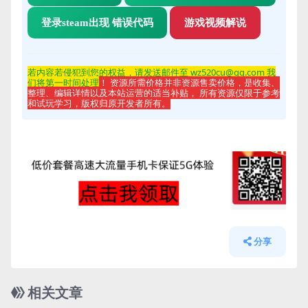
登录steam出现 错误代码
游戏视频解说
若内容若侵
犯到您的权益，请发送邮件至 wz520cu@qq.com 我
们将第一时间处理
！ 资源所需价格并非资源售卖价格，是收集、
整理、编辑详情以及本站运营的适当补贴， 所有资源仅限于参考
和试玩学习，版权归原开发者所有。
分享
相关文章
管理发布
HOT
管理发布
HOT