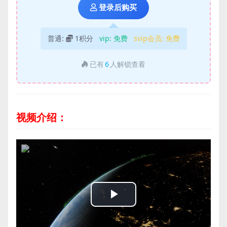
登录后购买
普通:
1积分
vip:
免费
svip会员:
免费
已有
6
人解锁查看
视频介绍：
Play