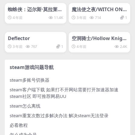
svip专属
svip专属
蜘蛛侠：迈尔斯·莫拉莱斯
魔法使之夜/WITCH ON T
Marvel’s Spider-Man:
HE HOLY NIGHT
4 年前
11.4K
3 年前
714
1
Miles Morales
管理发布
HOT
管理发布
HOT
svip专属
svip专属
Deflector
空洞骑士/Hollow Knigh
t
3 年前
767
1
4 年前
2.4K
steam游戏问题导航
steam多账号切换器
steam客户端下载
如果打不开网站需要打开加速器加速
steam社区 即可推荐网易UU
steam怎么离线
steam重复次数过多解决办法
解决steam无法登录
必看教程
怎么成为会员