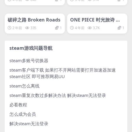
管理发布
HOT
管理发布
HOT
svip专属
svip专属
破碎之路 Broken Roads
ONE PIECE 时光旅诗 、
海贼王
2 年前
335
1
4 年前
3.7K
1
steam游戏问题导航
steam多账号切换器
steam客户端下载
如果打不开网站需要打开加速器加速
steam社区 即可推荐网易UU
steam怎么离线
steam重复次数过多解决办法
解决steam无法登录
必看教程
怎么成为会员
解决steam无法登录