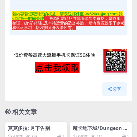
若内容若侵
犯到您的权益，请发送邮件至 wz520cu@qq.com 我
们将第一时间处理
！ 资源所需价格并非资源售卖价格，是收集、
整理、编辑详情以及本站运营的适当补贴， 所有资源仅限于参考
和试玩学习，版权归原开发者所有。
分享
相关文章
管理发布
HOT
管理发布
HOT
svip专属
svip专属
莫莫多拉: 月下告别
魔卡地下城/Dungeon Dr
afters
4 年前
843
1
3 年前
514
1