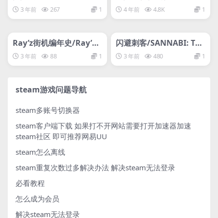
na
ridge of Spirits
3 年前
267
1
4 年前
4.8K
1
管理发布
HOT
管理发布
HOT
网盘下载游戏
网盘下载游戏
Ray’z街机编年史/Ray’z
闪避刺客/SANNABI: The
Arcade Chronology
Revenant
3 年前
88
1
3 年前
480
1
steam游戏问题导航
steam多账号切换器
steam客户端下载
如果打不开网站需要打开加速器加速
steam社区 即可推荐网易UU
steam怎么离线
steam重复次数过多解决办法
解决steam无法登录
必看教程
怎么成为会员
解决steam无法登录