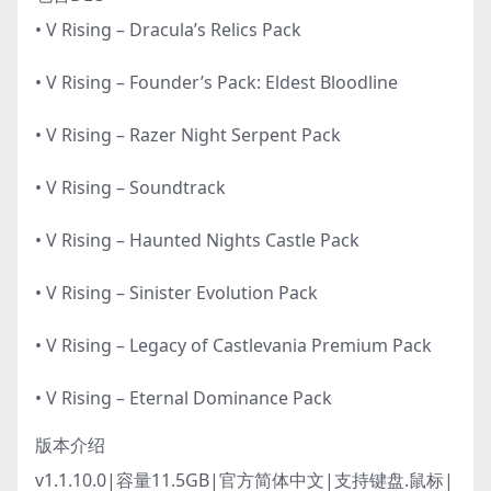
• V Rising – Dracula’s Relics Pack
• V Rising – Founder’s Pack: Eldest Bloodline
• V Rising – Razer Night Serpent Pack
• V Rising – Soundtrack
• V Rising – Haunted Nights Castle Pack
• V Rising – Sinister Evolution Pack
• V Rising – Legacy of Castlevania Premium Pack
• V Rising – Eternal Dominance Pack
版本介绍
v1.1.10.0|容量11.5GB|官方简体中文|支持键盘.鼠标
|