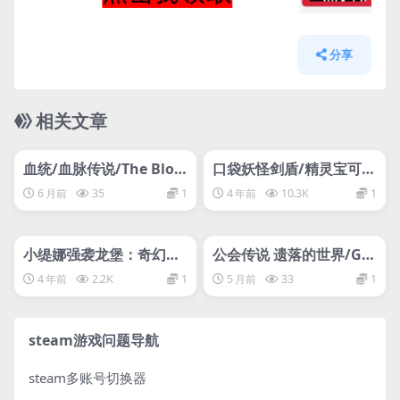
分享
相关文章
管理发布
HOT
管理发布
HOT
网盘下载游戏
网盘下载游戏
血统/血脉传说/The Bloo
口袋妖怪剑盾/精灵宝可梦
dline
剑盾/Pokemon Sword S
6 月前
35
1
4 年前
10.3K
1
hield
管理发布
HOT
管理发布
HOT
网盘下载游戏
网盘下载游戏
小缇娜强袭龙堡：奇幻之
公会传说 遗落的世界/Gui
地大冒险/Tiny Tina’s As
ld Saga: Vanished Worl
4 年前
2.2K
1
5 月前
33
1
sault Dragon Keep
ds
steam游戏问题导航
steam多账号切换器