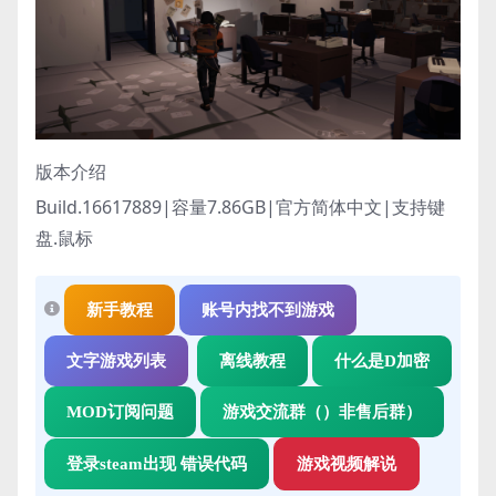
版本介绍
Build.16617889|容量7.86GB|官方简体中文|支持键
盘.鼠标
新手教程
账号内找不到游戏
文字游戏列表
离线教程
什么是D加密
MOD订阅问题
游戏交流群（）非售后群）
登录steam出现 错误代码
游戏视频解说