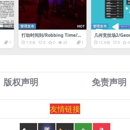
HOT
管理发布
HOT
管理发布
打劫时间到/Robbing Time/支
几何竞技场2/Geome
持网络联机
a 2
1
7 月前
0
0
25
1
12 月前
0
0
版权声明
免责声
明
友情
链
接