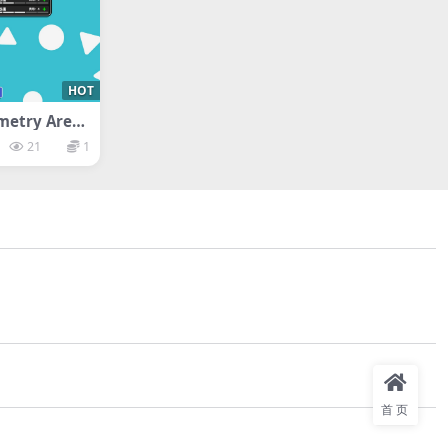
HOT
try Aren
21
1
首页