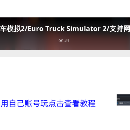
模拟2/Euro Truck Simulator 2/支
34