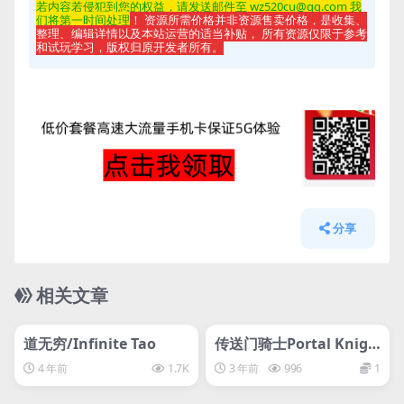
若内容若侵
犯到您的权益，请发送邮件至 wz520cu@qq.com 我
们将第一时间处理
！ 资源所需价格并非资源售卖价格，是收集、
整理、编辑详情以及本站运营的适当补贴， 所有资源仅限于参考
和试玩学习，版权归原开发者所有。
分享
相关文章
管理发布
HOT
管理发布
HOT
svip专属
svip专属
道无穷/Infinite Tao
传送门骑士Portal Knigh
ts
4 年前
1.7K
3 年前
996
1
管理发布
HOT
管理发布
HOT