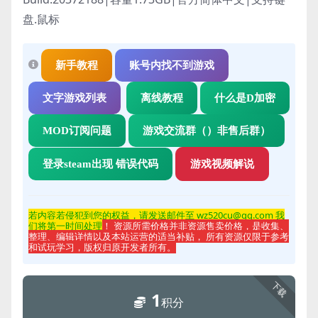
盘.鼠标
新手教程
账号内找不到游戏
文字游戏列表
离线教程
什么是D加密
MOD订阅问题
游戏交流群（）非售后群）
登录steam出现 错误代码
游戏视频解说
若内容若侵
犯到您的权益，请发送邮件至 wz520cu@qq.com 我
们将第一时间处理
！ 资源所需价格并非资源售卖价格，是收集、
整理、编辑详情以及本站运营的适当补贴， 所有资源仅限于参考
和试玩学习，版权归原开发者所有。
下载
1
积分