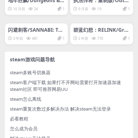
地牢狂飙/Dungeons &
执法悍将：重制版/Outla
Drivers
ws + Handful of Missio
10 月前
24
1
9 月前
19
1
ns: Remaster
管理发布
HOT
管理发布
HOT
网盘下载游戏
支持网络联机
闪避刺客/SANNABI: The
碧蓝幻想：RELINK/Gra
Revenant
nblue Fantasy: Relink/
3 年前
481
1
2 年前
770
1
支持网络联机
steam游戏问题导航
steam多账号切换器
steam客户端下载
如果打不开网站需要打开加速器加速
steam社区 即可推荐网易UU
steam怎么离线
steam重复次数过多解决办法
解决steam无法登录
必看教程
怎么成为会员