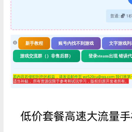
普通:
1
新手教程
账号内找不到游戏
文字游戏列
游戏交流群（）非售后群）
登录steam出现 错误
若内容若侵
犯到您的权益，请发送邮件至 wz520cu@qq.com 我们将
适当补贴， 所有资源仅限于参考和试玩学习，版权归原开发者所有。