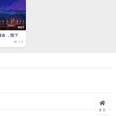
HOT
ce遵命 ，陛下
219
首页