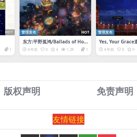
HOT
管理发布
HOT
管理发布
东方:平野孤鸿/Ballads of Hon
Yes, Your Gra
gye
1
4 年前
0
4
1.2K
1
4 年前
0
0
版权声明
免责声
明
友情
链
接