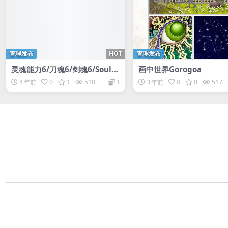
管理发布
HOT
管理发布
灵魂能力6/刀魂6/剑魂6/SoulC
画中世界Gorogoa
alibur VI
4 年前
0
1
510
1
3 年前
0
0
517