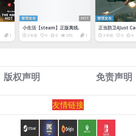
HOT
管理发布
HOT
管理发布
小生活【steam】正版离线.
正当防卫4Just Cau
1
2 年前
0
0
295
1
2 年前
0
0
版权声明
免责声
明
友情
链
接