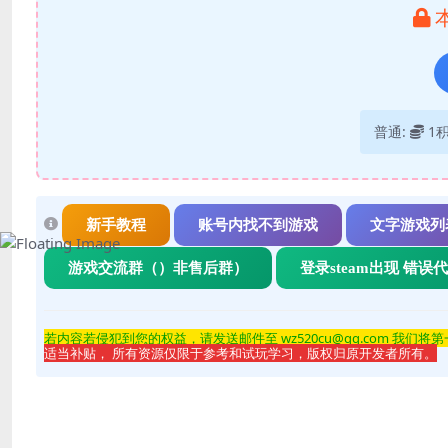
普通:
1
新手教程
账号内找不到游戏
文字游戏列
游戏交流群（）非售后群）
登录steam出现 错误
若内容若侵
犯到您的权益，请发送邮件至 wz520cu@qq.com 我们将
适当补贴， 所有资源仅限于参考和试玩学习，版权归原开发者所有。