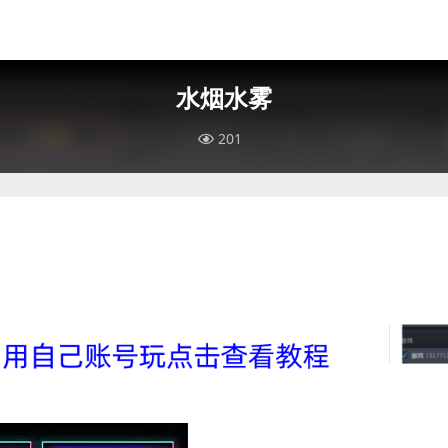
水烟水雾
201