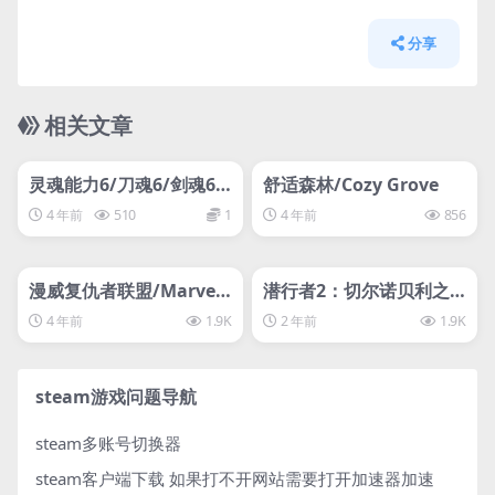
分享
相关文章
管理发布
HOT
管理发布
HOT
svip专属
svip专属
灵魂能力6/刀魂6/剑魂6/
舒适森林/Cozy Grove
SoulCalibur VI
4 年前
510
1
4 年前
856
管理发布
HOT
管理发布
HOT
svip专属
svip专属
漫威复仇者联盟/Marve
潜行者2：切尔诺贝利之
l’s Avengers
心豪华版
4 年前
1.9K
2 年前
1.9K
steam游戏问题导航
steam多账号切换器
steam客户端下载
如果打不开网站需要打开加速器加速