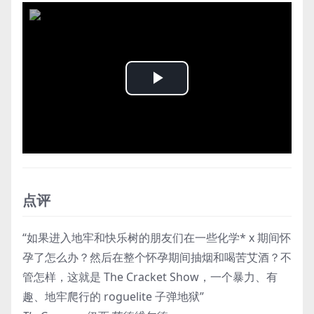
Play
Video
点评
“如果进入地牢和快乐树的朋友们在一些化学* x 期间怀
孕了怎么办？然后在整个怀孕期间抽烟和喝苦艾酒？不
管怎样，这就是 The Cracket Show，一个暴力、有
趣、地牢爬行的 roguelite 子弹地狱”