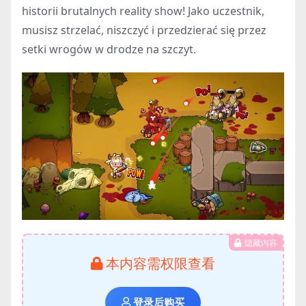
historii brutalnych reality show! Jako uczestnik,
musisz strzelać, niszczyć i przedzierać się przez
setki wrogów w drodze na szczyt.
隐藏内容
本内容需权限查看
登录后购买