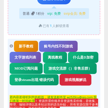
普通:
1积分
vip:
免费
svip会员:
免费
已有
1
人解锁查看
新手教程
账号内找不到游戏
文字游戏列表
离线教程
什么是D加密
MOD订阅问题
游戏交流群（）非售后群）
登录steam出现 错误代码
游戏视频解说
若内容若侵
犯到您的权益，请发送邮件至 wz520cu@qq.com 我
们将第一时间处理
！ 资源所需价格并非资源售卖价格，是收集、
整理、编辑详情以及本站运营的适当补贴， 所有资源仅限于参考
和试玩学习，版权归原开发者所有。