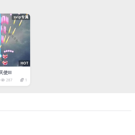
svip专属
HOT
风天使Ⅲ
287
1