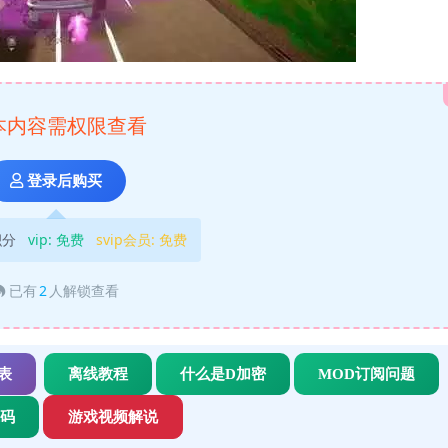
本内容需权限查看
登录后购买
积分
vip:
免费
svip会员:
免费
已有
2
人解锁查看
表
离线教程
什么是D加密
MOD订阅问题
代码
游戏视频解说