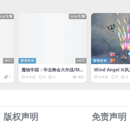
svip专属
svip专属
HOT
管理发布
HOT
管理发布
魔物学园：毕业舞会大作战/Mo
Wind Angel Ⅲ
nster Prom
1
4 年前
0
3
308
4 年前
0
0
版权声明
免责声
明