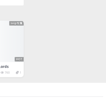
svip专属
HOT
ords
760
1