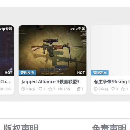
svip专属
svip专属
HOT
管理发布
HOT
管理发布
Chro
Jagged Alliance 3铁血联盟3
领主争锋/Rising L
1.8K
3 年前
1
3
1.9K
1
2 年前
0
0
版权声明
免责声
明