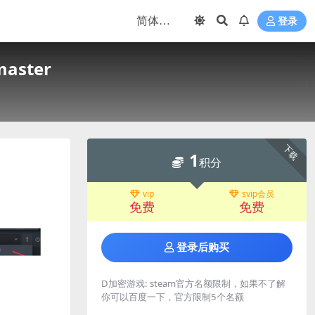
登录
aster
下载
1
积分
vip
svip会员
免费
免费
登录后购买
D加密游戏:
steam官方名额限制，如果不了解
你可以百度一下，官方限制5个名额