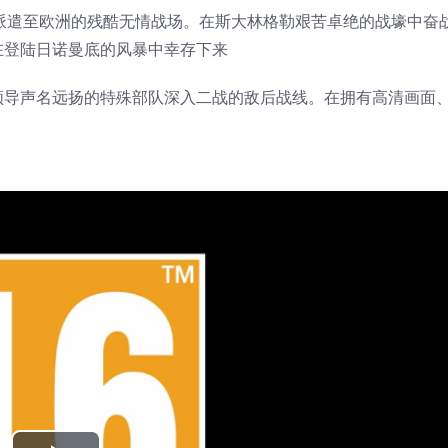
er》会将您派遣至欧洲的残酷无情战场。在斯大林格勒艰苦卓绝的战壕中
在登陆日诺曼底的风暴中幸存下来
领导声名远扬的特殊部队深入二战的敌后战线。在拥有高清画面