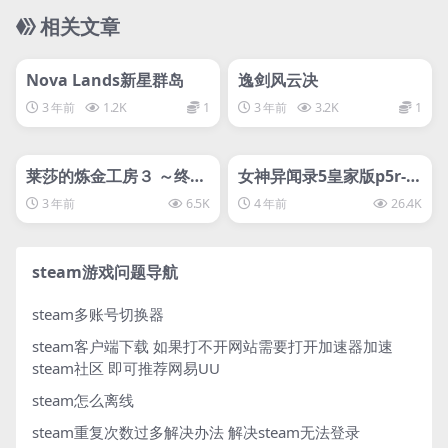
相关文章
管理发布
HOT
管理发布
HOT
svip专属
入库游戏
Nova Lands新星群岛
逸剑风云决
3 年前
1.2K
1
3 年前
3.2K
1
管理发布
HOT
管理发布
HOT
svip专属
svip专属
莱莎的炼金工房３ ～终结
女神异闻录5皇家版p5r-D
之炼金术士与秘密钥匙～
加密
3 年前
6.5K
4 年前
26.4K
豪华版
steam游戏问题导航
steam多账号切换器
steam客户端下载
如果打不开网站需要打开加速器加速
steam社区 即可推荐网易UU
steam怎么离线
steam重复次数过多解决办法
解决steam无法登录