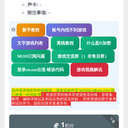
声卡:
–
附注事项:
–
新手教程
账号内找不到游戏
文字游戏列表
离线教程
什么是D加密
MOD订阅问题
游戏交流群（）非售后群）
登录steam出现 错误代码
游戏视频解说
若内容若侵
犯到您的权益，请发送邮件至 wz520cu@qq.com 我
们将第一时间处理
！ 资源所需价格并非资源售卖价格，是收集、
整理、编辑详情以及本站运营的适当补贴， 所有资源仅限于参考
和试玩学习，版权归原开发者所有。
下载
1
积分