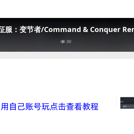
服：变节者/Command & Conquer Ren
30