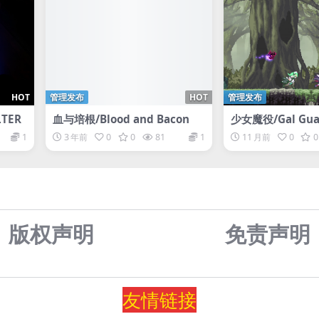
HOT
管理发布
HOT
管理发布
LTER
血与培根/Blood and Bacon
少女魔役/Gal Guar
vants of the Da
1
3 年前
0
0
81
1
11 月前
0
0
版权声明
免责声
明
友情
链
接