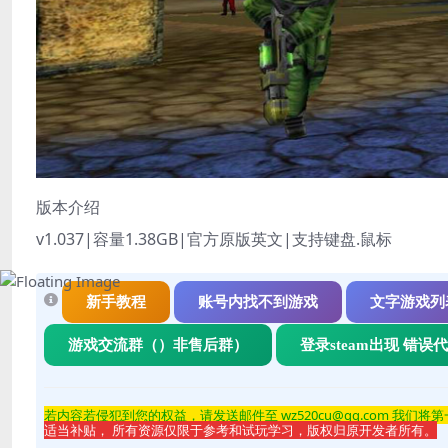
版本介绍
v1.037|容量1.38GB|官方原版英文|支持键盘.鼠标
新手教程
账号内找不到游戏
文字游戏列
游戏交流群（）非售后群）
登录steam出现 错误
若内容若侵
犯到您的权益，请发送邮件至 wz520cu@qq.com 我们将
适当补贴， 所有资源仅限于参考和试玩学习，版权归原开发者所有。