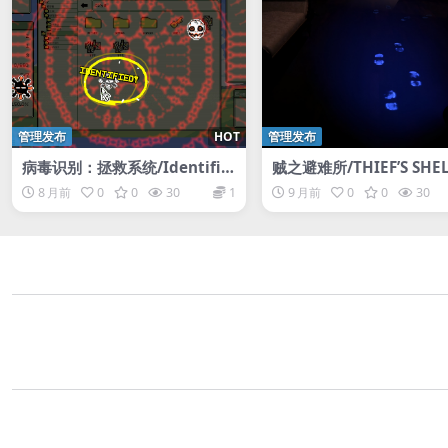
管理发布
HOT
管理发布
病毒识别：拯救系统/Identifil
贼之避难所/THIEF’S SHE
e: Desktop Dungeon
8 月前
0
0
30
1
9 月前
0
0
30