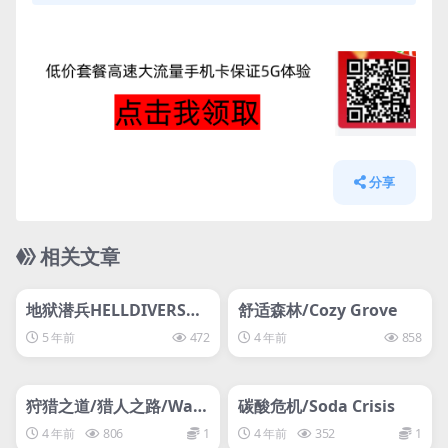
分享
相关文章
管理发布
HOT
管理发布
HOT
svip专属
svip专属
地狱潜兵HELLDIVERS™
舒适森林/Cozy Grove
Dive Harder Edition绝
5 年前
472
4 年前
858
地潜兵
管理发布
HOT
管理发布
HOT
svip专属
svip专属
狩猎之道/猎人之路/Way
碳酸危机/Soda Crisis
of the Hunter
4 年前
806
1
4 年前
352
1