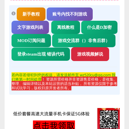
新手教程
账号内找不到游戏
文字游戏列表
离线教程
什么是D加密
MOD订阅问题
游戏交流群（）非售后群）
登录steam出现 错误代码
游戏视频解说
若内容若侵
犯到您的权益，请发送邮件至 wz520cu@qq.com 我
们将第一时间处理
！ 资源所需价格并非资源售卖价格，是收集、
整理、编辑详情以及本站运营的适当补贴， 所有资源仅限于参考
和试玩学习，版权归原开发者所有。