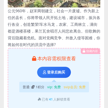
公元960年，赵宋两朝建立，社会一片废墟。作为新上
任的县长，你将带领人民开拓土地，建设城市，振兴各
行各业，创造繁荣!车水马龙，农家、工商林立，满街
都是酒楼茶楼，果兰瓦舍唱尽人间悲欢离合。但歌舞的
背后隐藏着危机。面对党阀竞争、外敌入侵等困难，你
将如何在时代的洪流中选择?
隐藏内容
本内容需权限查看
登录后购买
普通:
1积分
vip:
免费
svip会员:
免费
已有
41
人解锁查看