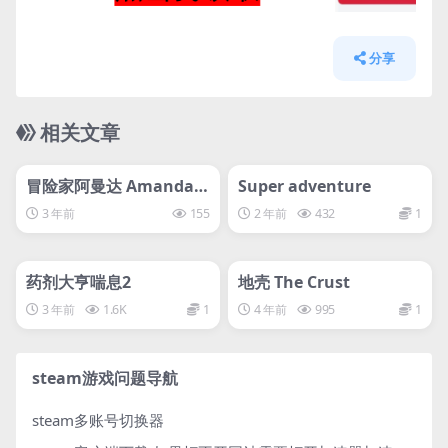
分享
相关文章
管理发布
HOT
管理发布
HOT
svip专属
svip专属
冒险家阿曼达 Amanda t
Super adventure
he Adventurer
3 年前
155
2 年前
432
1
管理发布
HOT
管理发布
HOT
svip专属
svip专属
药剂大亨喘息2
地壳 The Crust
3 年前
1.6K
1
4 年前
995
1
steam游戏问题导航
steam多账号切换器