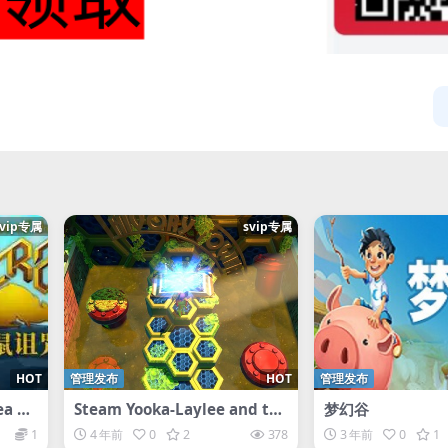
svip专属
svip专属
HOT
管理发布
HOT
管理发布
ea Ra
Steam Yooka-Laylee and the
梦幻谷
Impossible Lair尤卡莱莉与无
1
4 年前
0
2
378
3 年前
0
1
妄巢穴