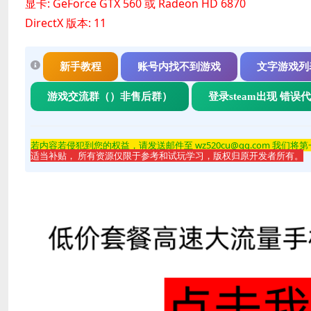
显卡: GeForce GTX 560 或 Radeon HD 6870
DirectX 版本: 11
新手教程
账号内找不到游戏
文字游戏列
游戏交流群（）非售后群）
登录steam出现 错误
若内容若侵
犯到您的权益，请发送邮件至 wz520cu@qq.com 我们将
适当补贴， 所有资源仅限于参考和试玩学习，版权归原开发者所有。