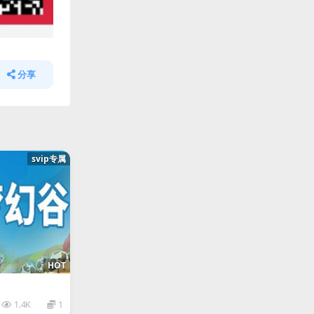
分享
svip专属
HOT
1.4K
1