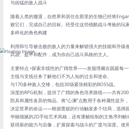
与凶猛的敌人战斗
随着人类的撤退，自然界和居住在那里的生物已经将Engard
败它们，完成自己的目标。经受住这些残酷战斗考验的玩
多样化的角色构建
利用和引导被击败的敌人的力量来解锁强大的技能和升级各
武器、盔甲和配件，成为你自己战斗风格的主人。
主要特点 •探索非线性的广阔世界——发掘埋藏在园庭每一
主线与支线任务了解他们不为人知的过去和使命。
与170多种敌人交锋，包括30场紧张精彩的BOSS战。
深度的RPG机制，提供了广阔的角色培养路线——共有20
防具和属性各异的饰品。将“心渊”点数用于各种属性提升
决定世界的命运——根据蕾妮的行动触发多个结局，选择
华丽细腻的2D手绘艺术风格，还有逐帧绘制的主角序列帧
获得新的能力与后像，扩展探索与战斗的广度与深度。使