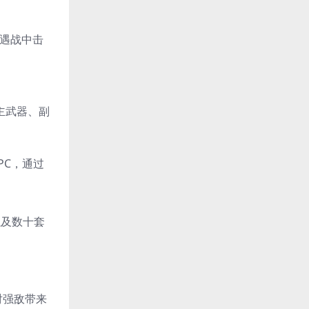
遭遇战中击
主武器、副
PC，通过
以及数十套
对强敌带来