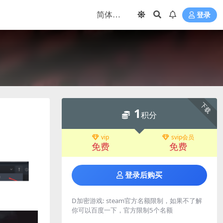
登录
下载
1
积分
vip
svip会员
免费
免费
登录后购买
D加密游戏:
steam官方名额限制，如果不了解
你可以百度一下，官方限制5个名额