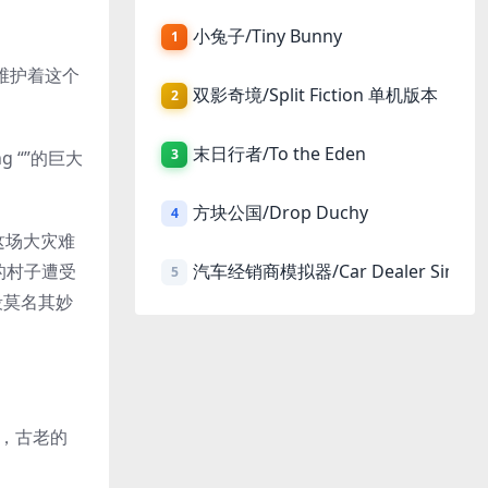
小兔子/Tiny Bunny
1
维护着这个
双影奇境/Split Fiction 单机版本
2
末日行者/To the Eden
3
 “”的巨大
方块公国/Drop Duchy
4
这场大灾难
的村子遭受
汽车经销商模拟器/Car Dealer Simula
5
段莫名其妙
物，古老的