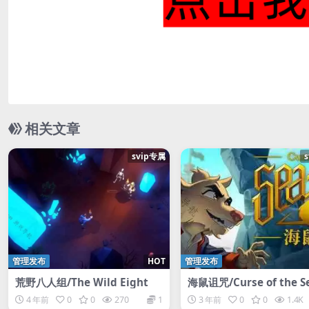
相关文章
svip专属
管理发布
HOT
管理发布
荒野八人组/The Wild Eight
海鼠诅咒/Curse of the S
ts
4 年前
0
0
270
1
3 年前
0
0
1.4K