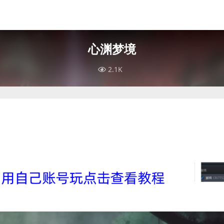
心渊梦境
2.1K