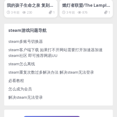
svip专属
svip专属
我的孩子生命之泉 复刻版
燃灯者联盟/The Lampli
丨My Child Lebensborn
ghters League
3 年前
230
1
3 年前
876
1
Remastered
steam游戏问题导航
steam多账号切换器
steam客户端下载
如果打不开网站需要打开加速器加速
steam社区 即可推荐网易UU
steam怎么离线
steam重复次数过多解决办法
解决steam无法登录
必看教程
怎么成为会员
解决steam无法登录