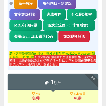
新手教程
账号内找不到游戏
文字游戏列表
离线教程
什么是D加密
MOD订阅问题
游戏交流群（）非售后群）
登录steam出现 错误代码
游戏视频解说
若内容若侵
犯到您的权益，请发送邮件至 wz520cu@qq.com 我
们将第一时间处理
！ 资源所需价格并非资源售卖价格，是收集、
整理、编辑详情以及本站运营的适当补贴， 所有资源仅限于参考
和试玩学习，版权归原开发者所有。
下载
1
积分
vip
svip会员
免费
免费