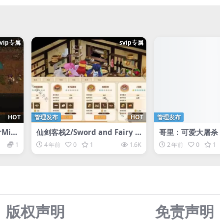
svip专属
svip专属
HOT
管理发布
HOT
管理发布
Min
仙剑客栈2/Sword and Fairy I
哥里：可爱大屠杀 (Go
nn 2
y Carnage)
1
4 年前
0
1
1.6K
2 年前
0
1
版权声明
免责声
明