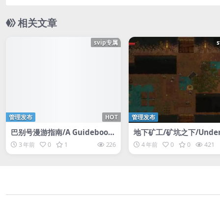
相关文章
svip专属
管理发布
HOT
管理发布
巴别号漫游指南/A Guidebook
地下矿工/矿坑之下/Under
of Babel
e
3 年前
0
1
226
4 年前
0
0
421