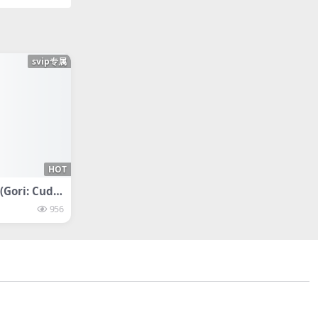
svip专属
HOT
ri: Cuddl
956