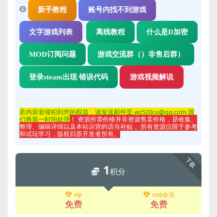
新手教程
账号内找不到游戏
文字游戏列表
离线教程
什么是D加密
MOD订阅问题
游戏交流群（）非售后群）
登录steam出现 错误代码
游戏视频解说
若内容若侵
犯到您的权益，请发送邮件至 wz520cu@qq.com 我
们将第一时间处理
！ 资源所需价格并非资源售卖价格，是收集、
整理、编辑详情以及本站运营的适当补贴， 所有资源仅限于参考
和试玩学习，版权归原开发者所有。
下载
1
积分
vip
svip会员
免费
免费