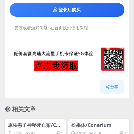
登录后购买
安装或者游戏问题:
在首页找到使用教程
分享
相关文章
管理发布
HOT
管理发布
HOT
网盘下载游戏
网盘下载游戏
原枝恚子神秘死亡案/Cas
松果体/Conarium
e of the mysterious de
3 年前
97
1
4 年前
4.1K
1