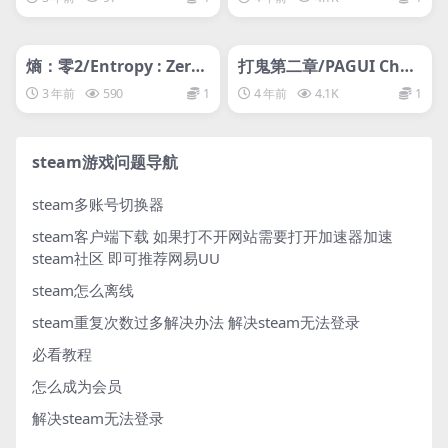
ath of Keiko Haraeda –
管理发布
HOT
管理发布
HOT
网盘下载游戏
网盘下载游戏
熵：零2/Entropy : Zero
打鬼第二章/PAGUI Chap
2
ter 2
3 年前
590
1
4 年前
4.1K
1
steam游戏问题导航
steam多账号切换器
steam客户端下载
如果打不开网站需要打开加速器加速
steam社区 即可推荐网易UU
steam怎么离线
steam重复次数过多解决办法
解决steam无法登录
必看教程
怎么成为会员
解决steam无法登录