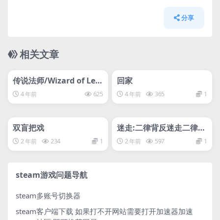
分享
相关文章
管理发布
HOT
管理发布
HOT
svip专属
svip专属
传说法师/Wizard of Leg
回家
end
4 年前
625
4 年前
365
1
管理发布
HOT
管理发布
HOT
svip专属
svip专属
双盲把戏
迷走:二律背反迷走二律背
反迷走
2 年前
234
1
2 年前
597
1
steam游戏问题导航
steam多账号切换器
steam客户端下载
如果打不开网站需要打开加速器加速