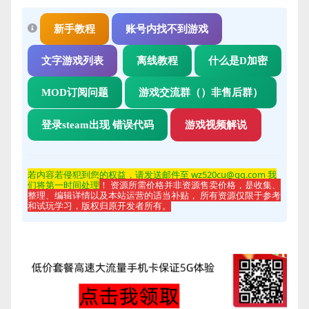
新手教程
账号内找不到游戏
文字游戏列表
离线教程
什么是D加密
MOD订阅问题
游戏交流群（）非售后群）
登录steam出现 错误代码
游戏视频解说
若内容若侵
犯到您的权益，请发送邮件至 wz520cu@qq.com 我
们将第一时间处理
！ 资源所需价格并非资源售卖价格，是收集、
整理、编辑详情以及本站运营的适当补贴， 所有资源仅限于参考
和试玩学习，版权归原开发者所有。