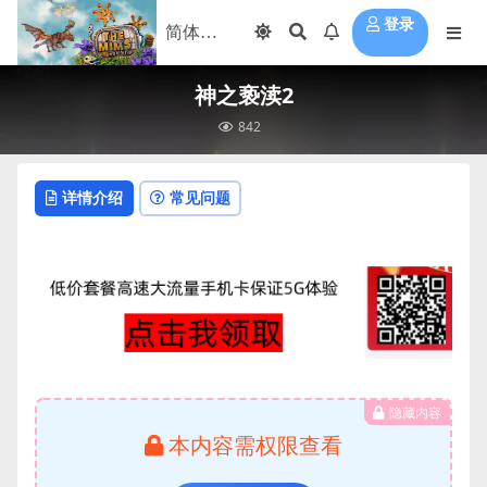
登录
神之亵渎2
842
详情介绍
常见问题
隐藏内容
本内容需权限查看