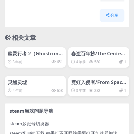
分享
相关文章
管理发布
HOT
管理发布
HOT
svip专属
svip专属
幽灵行者 2（Ghostrunn
春逝百年抄/The Centen
er 2）1
nial Case: A Shijima St
3 年前
651
4 年前
580
1
ory
管理发布
HOT
管理发布
HOT
svip专属
svip专属
灵墟灵墟
霓虹入侵者/From Space-
离线
4 年前
658
3 年前
282
1
steam游戏问题导航
steam多账号切换器
steam客户端下载
如果打不开网站需要打开加速器加速