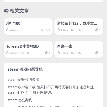
相关文章
管理发布
HOT
管理发布
HOT
svip专属
svip专属
地牢100
逆转裁判123：成步堂精
选集/Phoenix Wright：
4 年前
771
4 年前
1.2K
1
Ace Attorney Trilogy
管理发布
HOT
管理发布
HOT
svip专属
svip专属
Toree 3D小黄鸭3D
再来一张
4 年前
531
1
2 年前
1.7K
1
steam游戏问题导航
steam多账号切换器
steam客户端下载
如果打不开网站需要打开加速器加速
steam社区 即可推荐网易UU
steam怎么离线