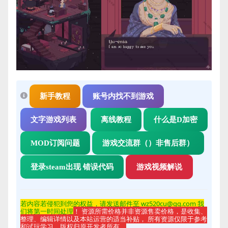
新手教程
账号内找不到游戏
文字游戏列表
离线教程
什么是D加密
MOD订阅问题
游戏交流群（）非售后群）
登录steam出现 错误代码
游戏视频解说
若内容若侵
犯到您的权益，请发送邮件至 wz520cu@qq.com 我
们将第一时间处理
！ 资源所需价格并非资源售卖价格，是收集、
整理、编辑详情以及本站运营的适当补贴， 所有资源仅限于参考
和试玩学习，版权归原开发者所有。