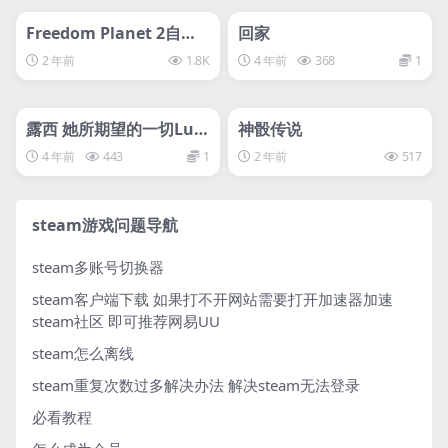
管理发布
HOT
管理发布
HOT
svip专属
svip专属
Freedom Planet 2自由
回家
星球2
2 年前
1.8K
4 年前
368
1
管理发布
HOT
管理发布
HOT
svip专属
svip专属
露西 她所期望的一切Luc
神骰传说
y The Eternity She Wis
4 年前
443
1
2 年前
517
hed For
steam游戏问题导航
steam多账号切换器
steam客户端下载
如果打不开网站需要打开加速器加速
steam社区 即可推荐网易UU
steam怎么离线
steam重复次数过多解决办法
解决steam无法登录
必看教程