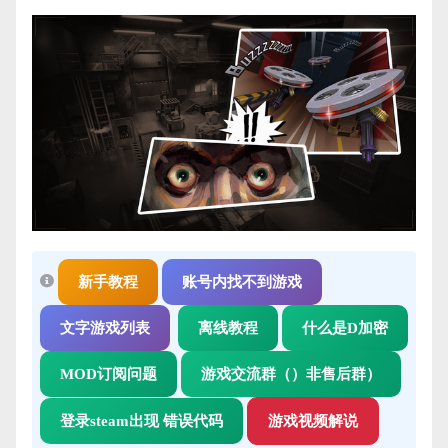
新手教程
账号内找不到游戏
文字游戏列表
离线教程
什么是D加密
MOD订阅问题
游戏交流群（）非售后群）
登录steam出现 错误代码
游戏视频解说