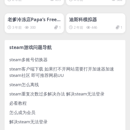
nds
管理发布
HOT
管理发布
HOT
svip专属
svip专属
老爹冷冻店Papa’s Freez
迪斯科模拟器
eria Deluxe
3 年前
300
1
2 年前
446
1
steam游戏问题导航
steam多账号切换器
steam客户端下载
如果打不开网站需要打开加速器加速
steam社区 即可推荐网易UU
steam怎么离线
steam重复次数过多解决办法
解决steam无法登录
必看教程
怎么成为会员
解决steam无法登录