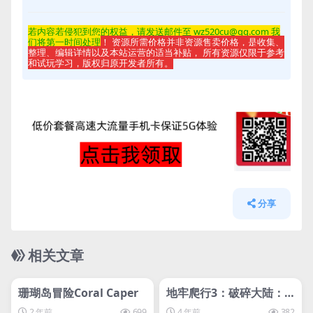
若内容若侵
犯到您的权益，请发送邮件至 wz520cu@qq.com 我
们将第一时间处理
！ 资源所需价格并非资源售卖价格，是收集、
整理、编辑详情以及本站运营的适当补贴， 所有资源仅限于参考
和试玩学习，版权归原开发者所有。
分享
相关文章
管理发布
HOT
管理发布
HOT
svip专属
svip专属
珊瑚岛冒险Coral Caper
地牢爬行3：破碎大陆：D
ungelot: Shattered La
2 年前
699
4 年前
382