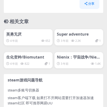
分享
相关文章
管理发布
HOT
管理发布
HOT
svip专属
svip专属
英勇无厌
Super adventure
4 年前
652
3 年前
2.3K
1
管理发布
HOT
管理发布
HOT
svip专属
svip专属
生化变种/Biomutant
Nienix：宇宙战争/Nieni
x: Cosmic Warfare
4 年前
822
1
3 年前
1.4K
steam游戏问题导航
steam多账号切换器
steam客户端下载
如果打不开网站需要打开加速器加速
steam社区 即可推荐网易UU