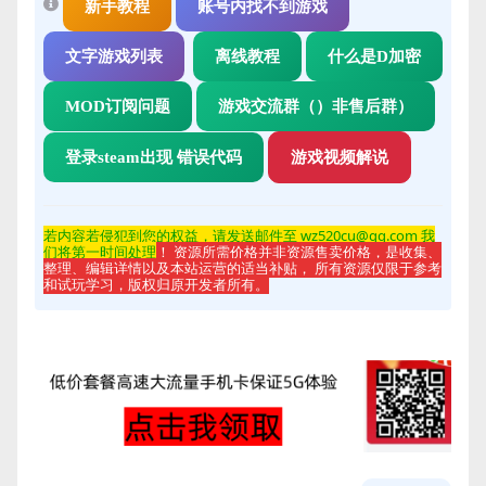
新手教程
账号内找不到游戏
文字游戏列表
离线教程
什么是D加密
MOD订阅问题
游戏交流群（）非售后群）
登录steam出现 错误代码
游戏视频解说
若内容若侵
犯到您的权益，请发送邮件至 wz520cu@qq.com 我
们将第一时间处理
！ 资源所需价格并非资源售卖价格，是收集、
整理、编辑详情以及本站运营的适当补贴， 所有资源仅限于参考
和试玩学习，版权归原开发者所有。