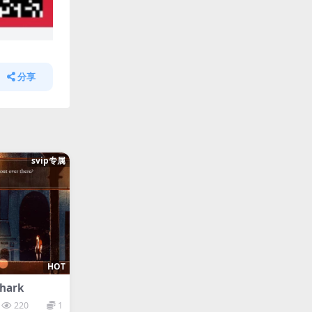
分享
svip专属
HOT
hark
220
1