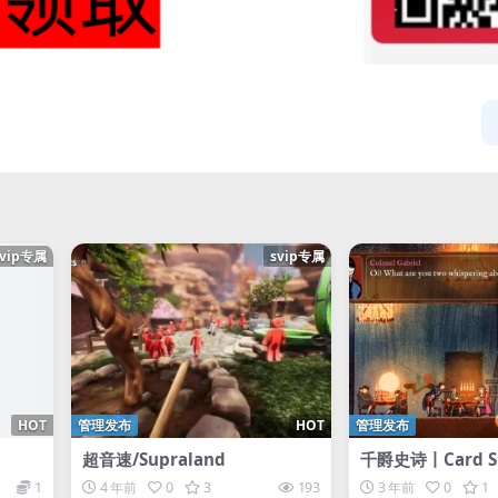
svip专属
svip专属
HOT
管理发布
HOT
管理发布
超音速/Supraland
千爵史诗丨Card S
1
4 年前
0
3
193
3 年前
0
1