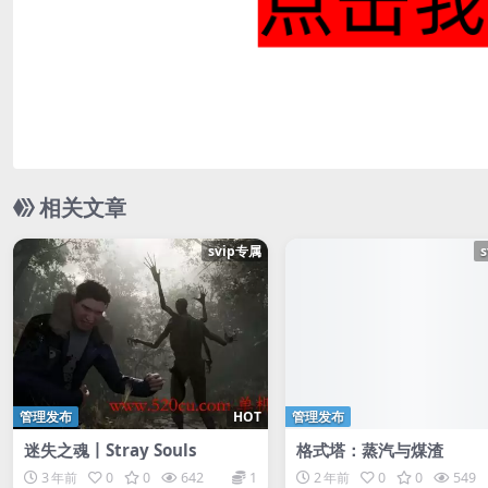
相关文章
svip专属
管理发布
HOT
管理发布
迷失之魂丨Stray Souls
格式塔：蒸汽与煤渣
3 年前
0
0
642
1
2 年前
0
0
549