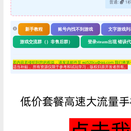
普通:
1
新手教程
账号内找不到游戏
文字游戏列
游戏交流群（）非售后群）
登录steam出现 错误
若内容若侵
犯到您的权益，请发送邮件至 wz520cu@qq.com 我们将
适当补贴， 所有资源仅限于参考和试玩学习，版权归原开发者所有。