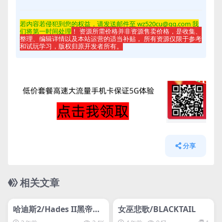
若内容若侵
犯到您的权益，请发送邮件至 wz520cu@qq.com 我
们将第一时间处理
！ 资源所需价格并非资源售卖价格，是收集、
整理、编辑详情以及本站运营的适当补贴， 所有资源仅限于参考
和试玩学习，版权归原开发者所有。
分享
相关文章
管理发布
HOT
管理发布
HOT
svip专属
svip专属
哈迪斯2/Hades II黑帝斯
女巫悲歌/BLACKTAIL
2