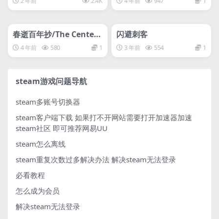
2 年前
2.4K
4 年前
947
1
管理发布
HOT
管理发布
HOT
svip专属
svip专属
春逝百年抄/The Centen
闪避刺客
nial Case: A Shijima St
4 年前
580
1
3 年前
554
1
ory
steam游戏问题导航
steam多账号切换器
steam客户端下载
如果打不开网站需要打开加速器加速
steam社区 即可推荐网易UU
steam怎么离线
steam重复次数过多解决办法
解决steam无法登录
必看教程
怎么成为会员
解决steam无法登录