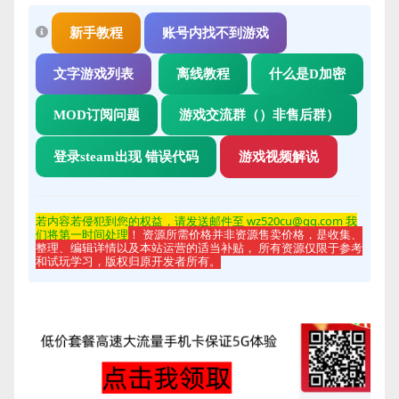
新手教程
账号内找不到游戏
文字游戏列表
离线教程
什么是D加密
MOD订阅问题
游戏交流群（）非售后群）
登录steam出现 错误代码
游戏视频解说
若内容若侵
犯到您的权益，请发送邮件至 wz520cu@qq.com 我
们将第一时间处理
！ 资源所需价格并非资源售卖价格，是收集、
整理、编辑详情以及本站运营的适当补贴， 所有资源仅限于参考
和试玩学习，版权归原开发者所有。