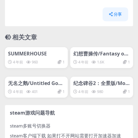
分享
相关文章
管理发布
HOT
管理发布
HOT
svip专属
svip专属
SUMMERHOUSE
幻想曹操传/Fantasy of
Caocao
4 年前
960
1
4 年前
1.6K
1
管理发布
HOT
管理发布
HOT
svip专属
svip专属
无名之鹅/Untitled Goos
纪念碑谷2：全景版/Mon
e Game
ument Valley 2: Panor
4 年前
401
1
4 年前
980
1
amic Edition纪念碑谷
1：全景版/Monument V
alley 1: Panoramic Edit
steam游戏问题导航
ion
steam多账号切换器
steam客户端下载
如果打不开网站需要打开加速器加速