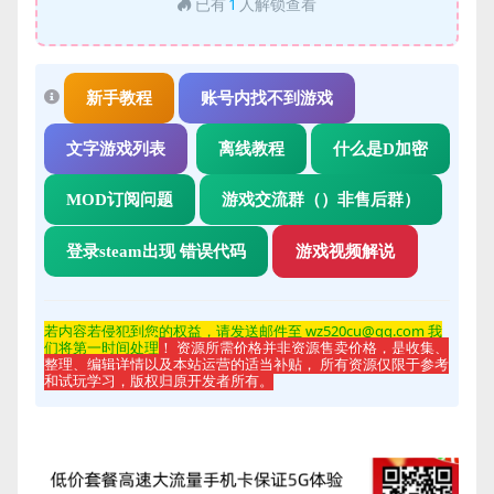
已有
1
人解锁查看
新手教程
账号内找不到游戏
文字游戏列表
离线教程
什么是D加密
MOD订阅问题
游戏交流群（）非售后群）
登录steam出现 错误代码
游戏视频解说
若内容若侵
犯到您的权益，请发送邮件至 wz520cu@qq.com 我
们将第一时间处理
！ 资源所需价格并非资源售卖价格，是收集、
整理、编辑详情以及本站运营的适当补贴， 所有资源仅限于参考
和试玩学习，版权归原开发者所有。