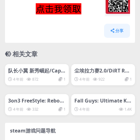
分享
相关文章
管理发布
HOT
管理发布
HOT
svip专属
svip专属
队长小翼 新秀崛起/Capt
尘埃拉力赛2.0/DiRT Rall
ain Tsubasa: Rise of Ne
y 2.0
4 年前
872
1
4 年前
922
1
w Champions足球小将
管理发布
HOT
管理发布
HOT
svip专属
svip专属
3on3 FreeStyle: Rebou
Fall Guys: Ultimate Kn
nd3对3街头篮球
ockout糖豆人：终极淘汰
4 年前
332
1
4 年前
1.4K
赛
steam游戏问题导航