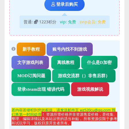
登录后购买
普通:
1223积分
vip:
免费
svip会员:
免费
新手教程
账号内找不到游戏
文字游戏列表
离线教程
什么是D加密
MOD订阅问题
游戏交流群（）非售后群）
登录steam出现 错误代码
游戏视频解说
若内容若侵
犯到您的权益，请发送邮件至 wz520cu@qq.com 我
们将第一时间处理
！ 资源所需价格并非资源售卖价格，是收集、
整理、编辑详情以及本站运营的适当补贴， 所有资源仅限于参考
和试玩学习，版权归原开发者所有。