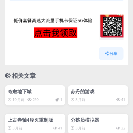
分享
相关文章
管理发布
HOT
管理发布
HOT
svip专属
奇愈地下城
苏丹的游戏
10 月前
250
1
3 月前
41
管理发布
HOT
管理发布
HOT
svip专属
svip专属
上古卷轴4湮灭重制版
分拣员模拟器
3 月前
41
3 月前
32