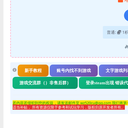
普通:
1
新手教程
账号内找不到游戏
文字游戏列
游戏交流群（）非售后群）
登录steam出现 错误
若内容若侵
犯到您的权益，请发送邮件至 wz520cu@qq.com 我们将
适当补贴， 所有资源仅限于参考和试玩学习，版权归原开发者所有。