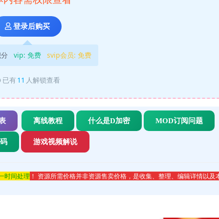
登录后购买
积分
vip:
免费
svip会员:
免费
已有
11
人解锁查看
表
离线教程
什么是D加密
MOD订阅问题
代码
游戏视频解说
第一时间处理
！ 资源所需价格并非资源售卖价格，是收集、整理、编辑详情以及