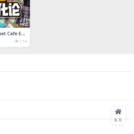
HOT
t Cafe Evo
1.1K
首页