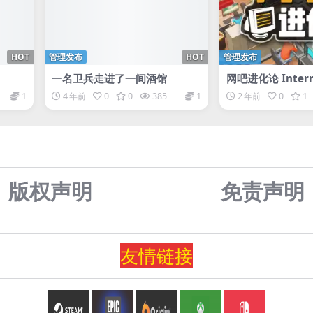
HOT
管理发布
HOT
管理发布
一名卫兵走进了一间酒馆
网吧进化论 Interne
lution
1
4 年前
0
0
385
1
2 年前
0
1
版权声明
免责声
明
友情
链
接