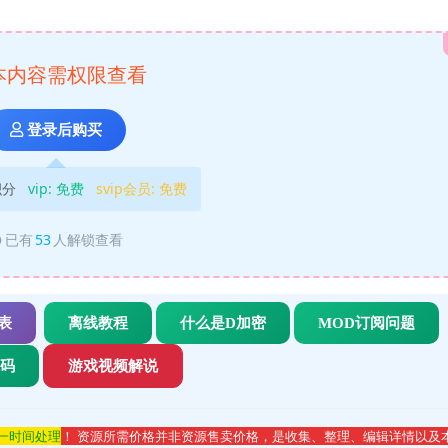
本内容需权限查看
登录后购买
积分
vip:
免费
svip会员:
免费
已有
53
人解锁查看
表
离线教程
什么是D加密
MOD订阅问题
代码
游戏视频解说
第一时间处理
！ 资源所需价格并非资源售卖价格，是收集、整理、编辑详情以及