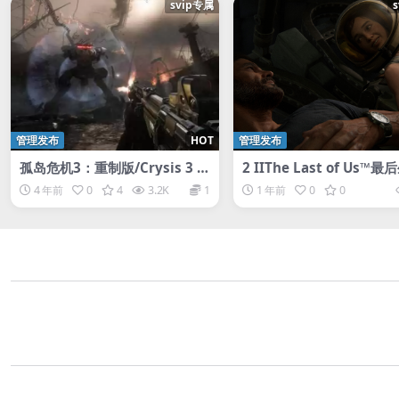
svip专属
管理发布
HOT
管理发布
孤岛危机3：重制版/Crysis 3 R
2 IIThe Last of Us™
emastered
者最后生还者2：重制版/
4 年前
0
4
3.2K
1
1 年前
0
0
日2/The Last of Us Part 
mastered