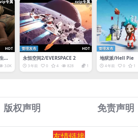
svip专属
svip专属
HOT
管理发布
HOT
管理发布
最后生还
永恒空间2/EVERSPACE 2
地狱派/Hell Pie
美国末
3.0K
3 年前
0
4
828
1
4 年前
0
1
II Re
版权声明
免责声
明
友情
链
接