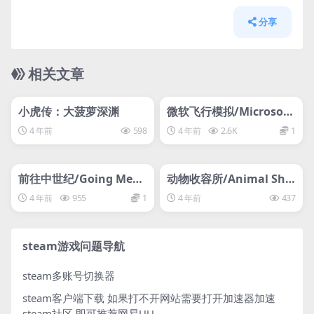
分享
相关文章
管理发布
HOT
管理发布
HOT
svip专属
svip专属
小虎传：大菠萝深渊
微软飞行模拟/Microsoft
Flight Simulator微软模
4 年前
598
4 年前
2.6K
1
拟飞行2020
管理发布
HOT
管理发布
HOT
svip专属
svip专属
前往中世纪/Going Medi
动物收容所/Animal Shel
eval
ter
4 年前
955
1
4 年前
437
steam游戏问题导航
steam多账号切换器
steam客户端下载
如果打不开网站需要打开加速器加速
steam社区 即可推荐网易UU