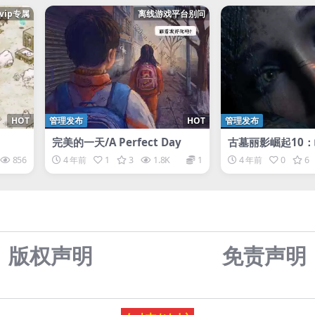
svip专属
离线游戏平台别问
HOT
管理发布
HOT
管理发布
完美的一天/A Perfect Day
古墓丽影崛起10：
版/Rise of the T
856
4 年前
1
3
1.8K
1
4 年前
0
6
20 Year Celeb
10
版权声明
免责声
明