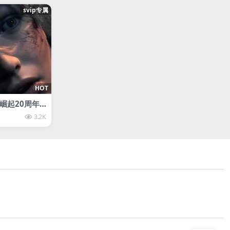
svip专属
HOT
崛起20周年
omb Raider:
3.2K
ration古墓丽影