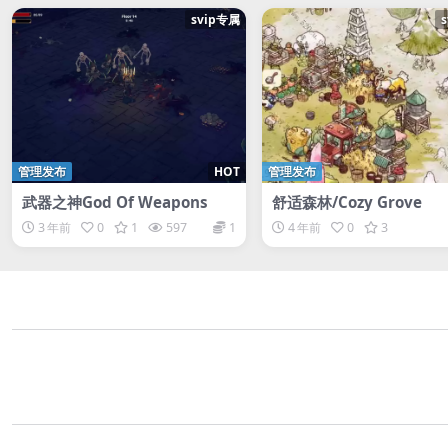
svip专属
管理发布
HOT
管理发布
武器之神God Of Weapons
舒适森林/Cozy Grove
3 年前
0
1
597
1
4 年前
0
3