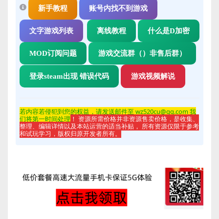
新手教程
账号内找不到游戏
文字游戏列表
离线教程
什么是D加密
MOD订阅问题
游戏交流群（）非售后群）
登录steam出现 错误代码
游戏视频解说
若内容若侵
犯到您的权益，请发送邮件至 wz520cu@qq.com 我
们将第一时间处理
！ 资源所需价格并非资源售卖价格，是收集、
整理、编辑详情以及本站运营的适当补贴， 所有资源仅限于参考
和试玩学习，版权归原开发者所有。