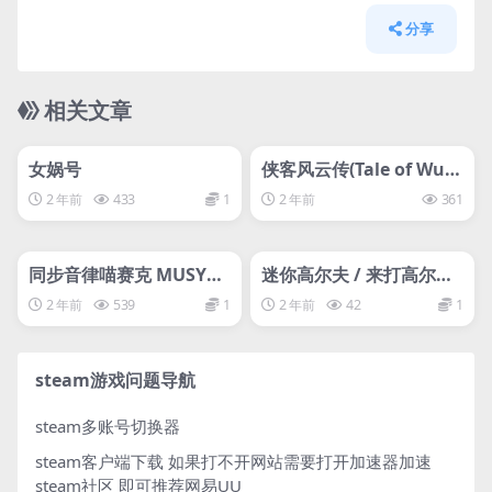
分享
相关文章
管理发布
HOT
管理发布
HOT
女娲号
侠客风云传(Tale of Wuxi
a)
2 年前
433
1
2 年前
361
管理发布
HOT
管理发布
HOT
svip专属
同步音律喵赛克 MUSYN
迷你高尔夫 / 来打高尔夫
X
吧 / Golf It!
2 年前
539
1
2 年前
42
1
steam游戏问题导航
steam多账号切换器
steam客户端下载
如果打不开网站需要打开加速器加速
steam社区 即可推荐网易UU