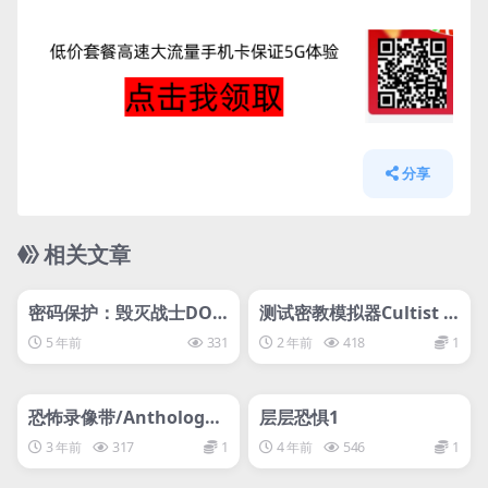
分享
相关文章
管理发布
HOT
管理发布
HOT
svip专属
svip专属
密码保护：毁灭战士DOO
测试密教模拟器Cultist Si
M-输入密码8888
mulator
5 年前
331
2 年前
418
1
管理发布
HOT
管理发布
HOT
svip专属
svip专属
恐怖录像带/Anthology
层层恐惧1
of Fear
3 年前
317
1
4 年前
546
1