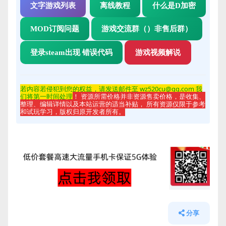
文字游戏列表
离线教程
什么是D加密
MOD订阅问题
游戏交流群（）非售后群）
登录steam出现 错误代码
游戏视频解说
若内容若侵
犯到您的权益，请发送邮件至 wz520cu@qq.com 我
们将第一时间处理
！ 资源所需价格并非资源售卖价格，是收集、
整理、编辑详情以及本站运营的适当补贴， 所有资源仅限于参考
和试玩学习，版权归原开发者所有。
分享