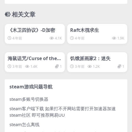
相关文章
管理发布
HOT
管理发布
HOT
svip专属
svip专属
《木卫四协议》-D加密
Raft木筏求生
4 年前
4.1K
4 年前
1.9K
管理发布
HOT
管理发布
HOT
svip专属
svip专属
海鼠诅咒/Curse of the S
饥饿派画家2：迷失
ea Rats
3 年前
1.4K
1
3 年前
1.2K
1
steam游戏问题导航
steam多账号切换器
steam客户端下载
如果打不开网站需要打开加速器加速
steam社区 即可推荐网易UU
steam怎么离线