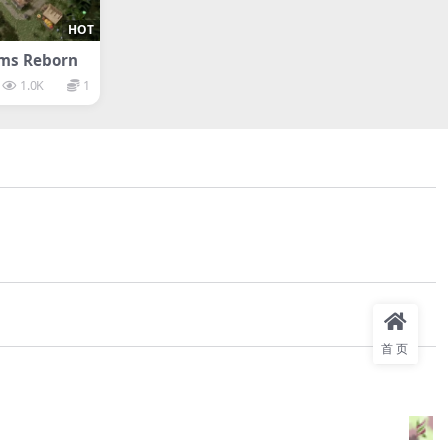
HOT
s Reborn
1.0K
1
首页