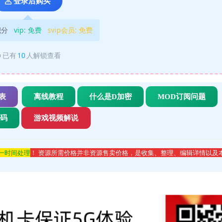
登录后购买
积分
vip:
免费
svip会员:
免费
已有
10
人解锁查看
表
离线教程
什么是D加密
MOD订阅问题
代码
游戏视频解说
第一时间处理
！ 资源所需价格并非资源售卖价格，是收集、整理、编辑详情以及