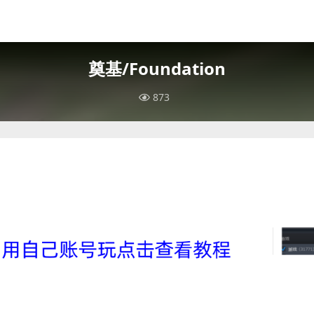
奠基/Foundation
873