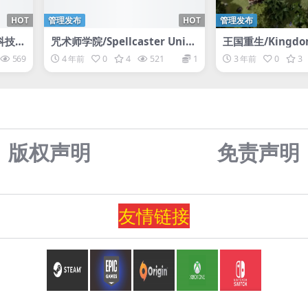
HOT
管理发布
HOT
管理发布
圈科技打
咒术师学院/Spellcaster Unive
王国重生/Kingdom
rsity
569
4 年前
0
4
521
1
3 年前
0
3
版权声明
免责声
明
友情
链
接