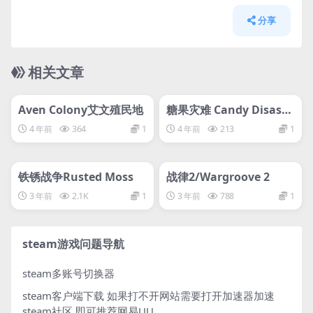
分享
相关文章
管理发布
HOT
管理发布
HOT
svip专属
svip专属
Aven Colony艾文殖民地
糖果灾难 Candy Disaste
r
4 年前
364
1
4 年前
213
1
管理发布
HOT
管理发布
HOT
svip专属
svip专属
铁锈战争Rusted Moss
战律2/Wargroove 2
3 年前
2.1K
1
3 年前
788
1
steam游戏问题导航
steam多账号切换器
steam客户端下载
如果打不开网站需要打开加速器加速
steam社区 即可推荐网易UU