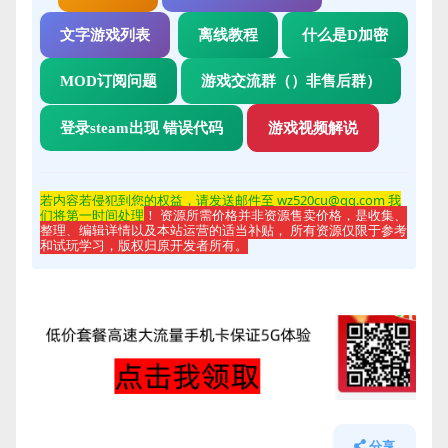
文字游戏列表
离线教程
什么是D加密
MOD订阅问题
游戏交流群（）非售后群）
登录steam出现 错误代码
游戏视频解说
若内容若侵
犯到您的权益，请发送邮件至 wz520cu@qq.com 我
们将第一时间处理
！ 资源所需价格并非资源售卖价格，是收集、
整理、编辑详情以及本站运营的适当补贴， 所有资源仅限于参考
和试玩学习，版权归原开发者所有。
分享