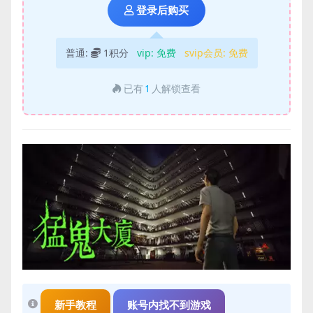
登录后购买
普通:
1积分
vip:
免费
svip会员:
免费
已有
1
人解锁查看
新手教程
账号内找不到游戏