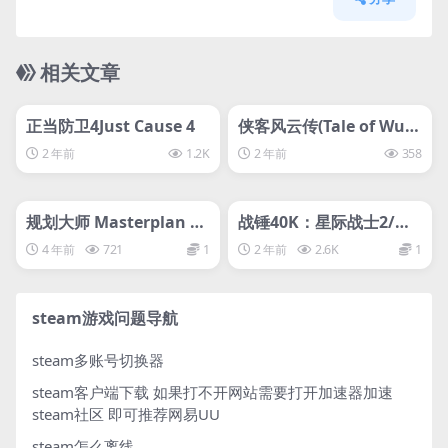
相关文章
管理发布
HOT
管理发布
HOT
svip专属
正当防卫4Just Cause 4
侠客风云传(Tale of Wuxi
a)
2 年前
1.2K
2 年前
358
管理发布
HOT
管理发布
HOT
规划大师 Masterplan Ty
战锤40K：星际战士2/Wa
coon
rhammer 40,000: Spac
4 年前
721
1
2 年前
2.6K
1
e Marine 2
steam游戏问题导航
steam多账号切换器
steam客户端下载
如果打不开网站需要打开加速器加速
steam社区 即可推荐网易UU
steam怎么离线